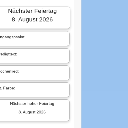
Nächster Feiertag
8. August 2026
in­gangs­psalm:
e­digt­text:
oc­hen­lied:
it. Farbe:
Nächster hoher Feiertag
8. August 2026