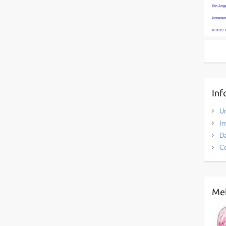
Ein Ang
Powered
© 2019 
Inf
U
I
D
Co
Meh