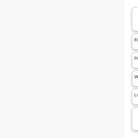
E
Pr
W
L