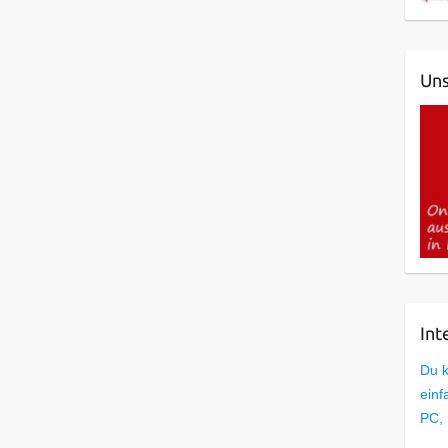
Uns
Int
Du k
einf
PC,