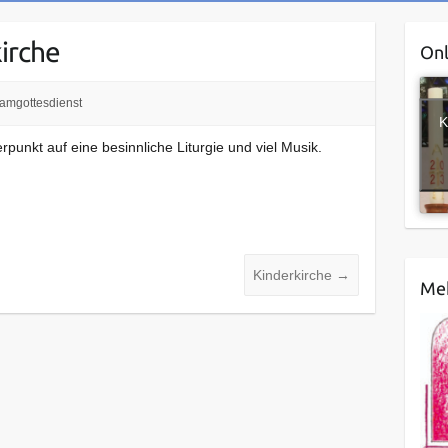
irche
Onl
amgottesdienst
K
punkt auf eine besinnliche Liturgie und viel Musik.
Kinderkirche
→
Meh