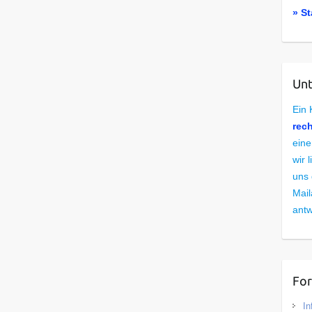
» St
Unt
Ein 
rec
eine
wir 
uns 
Mail
antw
Fo
In