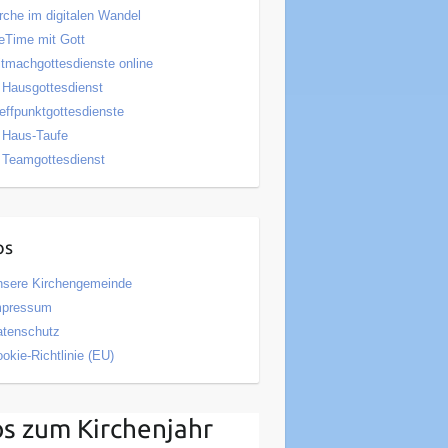
rche im digitalen Wandel
Time mit Gott
tmachgottesdienste online
Hausgottesdienst
effpunktgottesdienste
Haus-Taufe
Teamgottesdienst
os
nsere Kirchengemeinde
mpressum
atenschutz
okie-Richtlinie (EU)
os zum Kirchenjahr