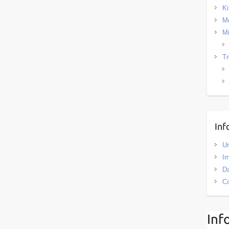
Ki
Me
Mi
Tr
Inf
U
I
D
Co
Inf