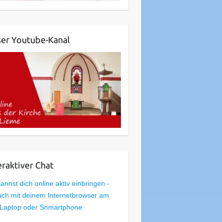
er Youtube-Kanal
eraktiver Chat
annst dich online aktiv einbringen -
ach mit deinem Internetbrowser am
 Laptop oder Snmartphone