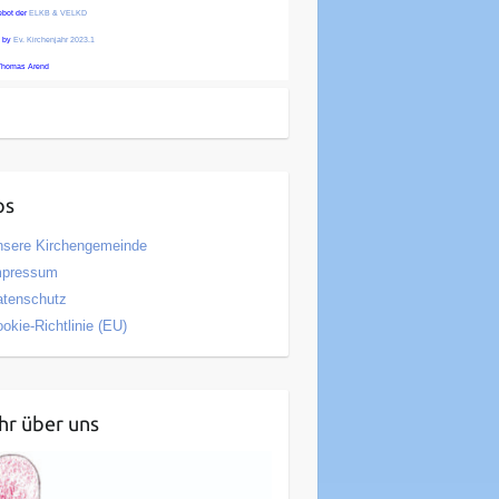
ebot der
ELKB & VELKD
 by
Ev. Kirchenjahr 2023.1
Thomas Arend
os
nsere Kirchengemeinde
mpressum
atenschutz
okie-Richtlinie (EU)
r über uns