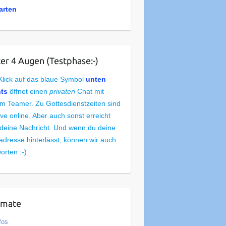
arten
er 4 Augen (Testphase:-)
Klick auf das blaue Symbol
unten
hts
öffnet einen
privaten
Chat mit
m Teamer. Zu Gottesdienstzeiten sind
live online. Aber auch sonst erreicht
deine Nachricht. Und wenn du deine
adresse hinterlässt, können wir auch
orten :-)
rmate
fos